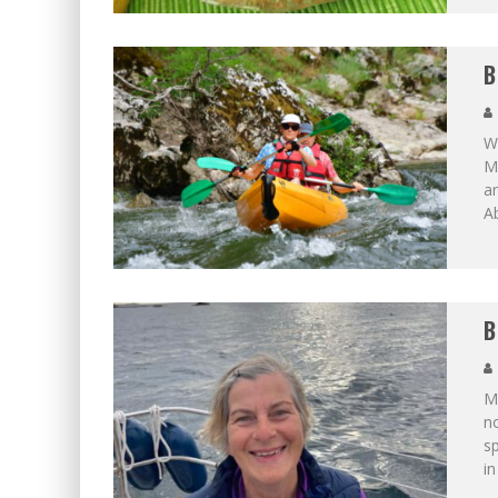
B
Wi
Me
an
Ab
B
Me
no
s
i