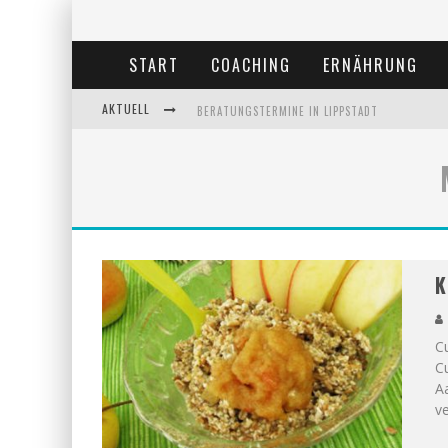
START
COACHING
ERNÄHRUNG
AKTUELL
BERATUNGSTERMINE IN LIPPSTADT
BEHANDLUNGSTERMINE IN LIPPSTADT
ANDREA MIORIN-BELLERMANN
KOLUMNE-ERNÄHRUNGSUMSTELLUNG
K
Cu
C
Aa
ve