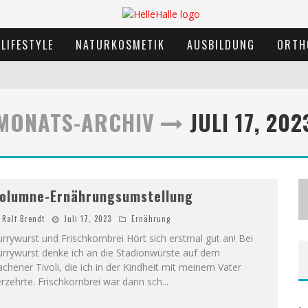
LIFESTYLE
NATURKOSMETIK
AUSBILDUNG
ORTH
MONATS-ARCHIV
JULI 17, 202
olumne-Ernährungsumstellung
Ralf Brendt
Juli 17, 2023
Ernährung
rrywurst und Frischkornbrei Hört sich erstmal gut an! Bei
urrywurst denke ich an die Stadionwürste auf dem
chener Tivoli, die ich in der Kindheit mit meinem Vater
rzehrte. Frischkornbrei war dann sch
...