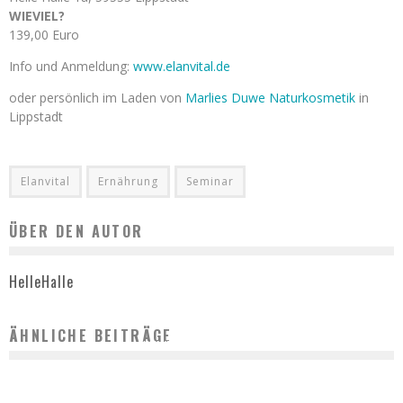
WIEVIEL?
139,00 Euro
Info und Anmeldung:
www.elanvital.de
oder persönlich im Laden von
Marlies Duwe Naturkosmetik
in
Lippstadt
Elanvital
Ernährung
Seminar
ÜBER DEN AUTOR
HelleHalle
ÄHNLICHE BEITRÄGE
HEILKRAFT DER BEWEGUNG
HelleHalle
September 17, 2021
SEMINAR: ENERGIE UND KÖRPER