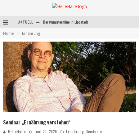
AKTUELL
Beratungstermine in Lippstadt
Home
Ernährung
Behandlungstermine in Lippstadt
Andrea Miorin-Bellermann
Kolumne-Ernährungsumstellung
Seminar „Ernährung verstehen“
HelleHalle
Juni 23, 2020
Ernährung
,
Seminare