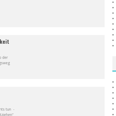
keit
b der
igsweg
hts tun -
tziehen“