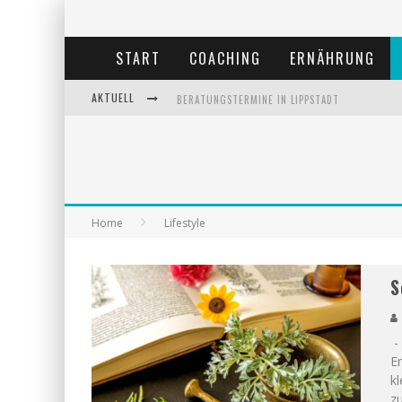
START
COACHING
ERNÄHRUNG
AKTUELL
BERATUNGSTERMINE IN LIPPSTADT
BEHANDLUNGSTERMINE IN LIPPSTADT
ANDREA MIORIN-BELLERMANN
KOLUMNE-ERNÄHRUNGSUMSTELLUNG
Home
Lifestyle
S
- 
E
k
zu