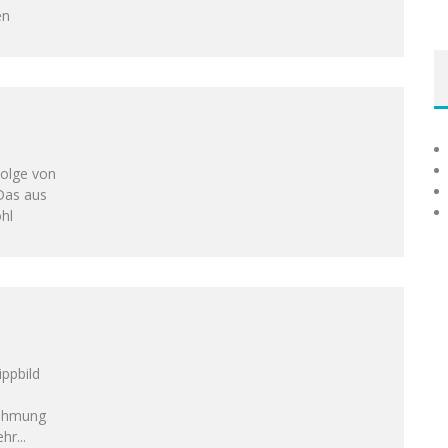
en
Folge von
Das aus
hl
ppbild
nehmung
ehr
...