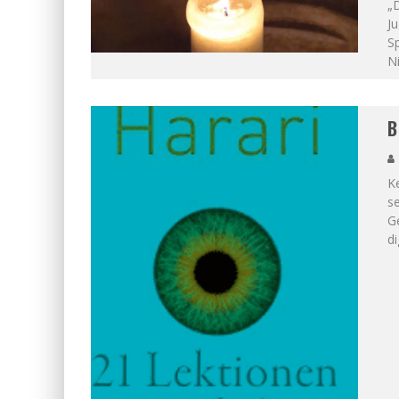
„D
Ju
Sp
Ni
B
K
se
Ge
di