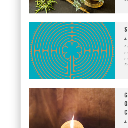
S
Se
d
de
F
G
G
C