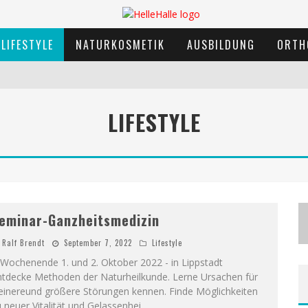
LIFESTYLE
NATURKOSMETIK
AUSBILDUNG
ORTH
LIFESTYLE
eminar-Ganzheitsmedizin
Ralf Brendt
September 7, 2022
Lifestyle
Wochenende 1. und 2. Oktober 2022 - in Lippstadt
ntdecke Methoden der Naturheilkunde. Lerne Ursachen für
leinereund größere Störungen kennen. Finde Möglichkeiten
 neuer Vitalität und Gelassenhei
...