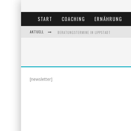
START
COACHING
ERNÄHRUNG
AKTUELL
BERATUNGSTERMINE IN LIPPSTADT
BEHANDLUNGSTERMINE IN LIPPSTADT
ANDREA MIORIN-BELLERMANN
KOLUMNE-ERNÄHRUNGSUMSTELLUNG
[newsletter]