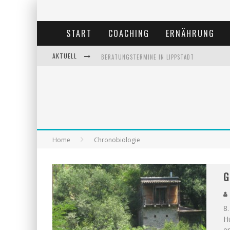
START
COACHING
ERNÄHRUNG
AKTUELL
BERATUNGSTERMINE IN LIPPSTADT
BEHANDLUNGSTERMINE IN LIPPSTADT
ANDREA MIORIN-BELLERMANN
KOLUMNE-ERNÄHRUNGSUMSTELLUNG
Home
Chronobiologie
G
8
H
er