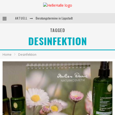
AKTUELL
Beratungstermine in Lippstadt
Behandlungstermine in Lippstadt
TAGGED
DESINFEKTION
Andrea Miorin-Bellermann
Kolumne-Ernährungsumstellung
Home
Desinfektion