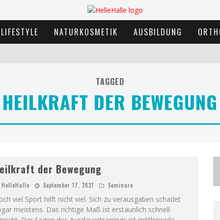
LIFESTYLE
NATURKOSMETIK
AUSBILDUNG
ORTH
TAGGED
HEILKRAFT DER BEWEGUNG
eilkraft der Bewegung
HelleHalle
September 17, 2021
Seminare
ch viel Sport hilft nicht viel. Sich zu verausgaben schadet
gar meistens. Das richtige Maß ist erstaunlich schnell
reicht. Der Segen des Ausdauertrainings ist mittlerweile