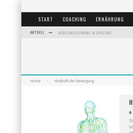
START
COACHING
ERNÄHRUNG
AKTUELL
BERATUNGSTERMINE IN LIPPSTADT
BEHANDLUNGSTERMINE IN LIPPSTADT
ANDREA MIORIN-BELLERMANN
KOLUMNE-ERNÄHRUNGSUMSTELLUNG
Home
Heilkraft der Bewegung
H
Do
so
er