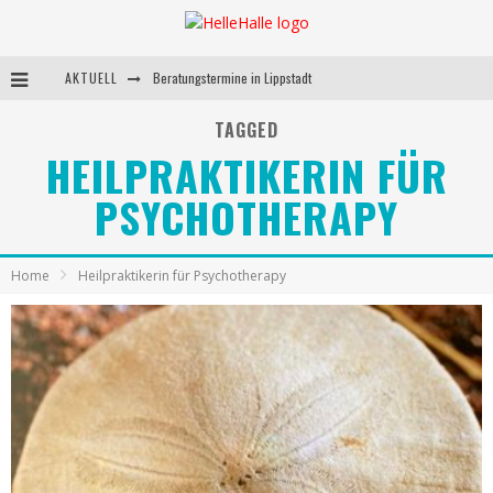
AKTUELL
Beratungstermine in Lippstadt
Behandlungstermine in Lippstadt
TAGGED
HEILPRAKTIKERIN FÜR
Andrea Miorin-Bellermann
PSYCHOTHERAPY
Kolumne-Ernährungsumstellung
Home
Heilpraktikerin für Psychotherapy