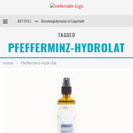
AKTUELL
Beratungstermine in Lippstadt
Behandlungstermine in Lippstadt
TAGGED
PFEFFERMINZ-HYDROLAT
Andrea Miorin-Bellermann
Kolumne-Ernährungsumstellung
Home
Pfefferminz-Hydrolat