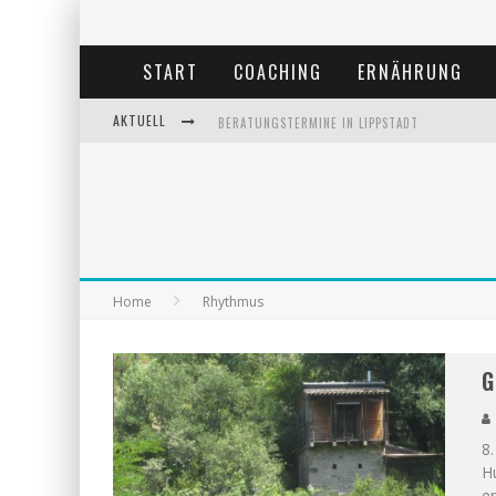
START
COACHING
ERNÄHRUNG
AKTUELL
BERATUNGSTERMINE IN LIPPSTADT
BEHANDLUNGSTERMINE IN LIPPSTADT
ANDREA MIORIN-BELLERMANN
KOLUMNE-ERNÄHRUNGSUMSTELLUNG
Home
Rhythmus
G
8
H
er