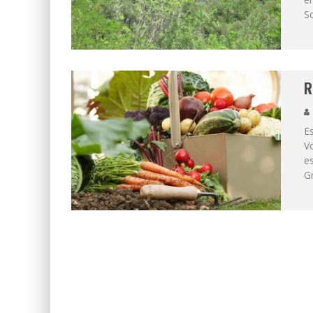
S
R
Es
Vö
e
G