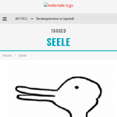
AKTUELL
Beratungstermine in Lippstadt
Behandlungstermine in Lippstadt
TAGGED
SEELE
Andrea Miorin-Bellermann
Kolumne-Ernährungsumstellung
Home
Seele