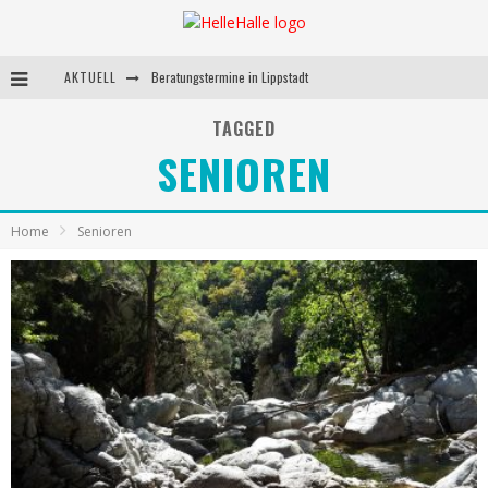
AKTUELL
Beratungstermine in Lippstadt
Behandlungstermine in Lippstadt
TAGGED
SENIOREN
Andrea Miorin-Bellermann
Kolumne-Ernährungsumstellung
Home
Senioren