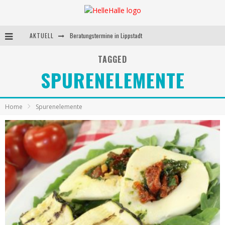
AKTUELL
Beratungstermine in Lippstadt
Behandlungstermine in Lippstadt
TAGGED
SPURENELEMENTE
Andrea Miorin-Bellermann
Kolumne-Ernährungsumstellung
Home
Spurenelemente