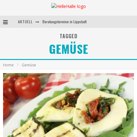
AKTUELL
Beratungstermine in Lippstadt
Behandlungstermine in Lippstadt
TAGGED
GEMÜSE
Andrea Miorin-Bellermann
Kolumne-Ernährungsumstellung
Home
Gemüse