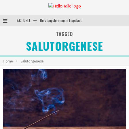
AKTUELL
Beratungstermine in Lippstadt
Behandlungstermine in Lippstadt
TAGGED
SALUTORGENESE
Andrea Miorin-Bellermann
Kolumne-Ernährungsumstellung
Home
Salutorgenese