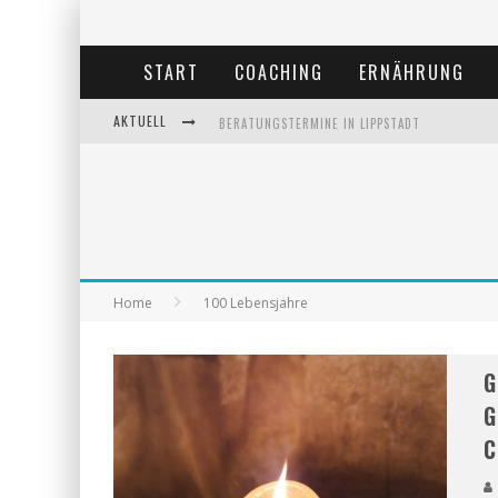
START
COACHING
ERNÄHRUNG
AKTUELL
BERATUNGSTERMINE IN LIPPSTADT
BEHANDLUNGSTERMINE IN LIPPSTADT
ANDREA MIORIN-BELLERMANN
KOLUMNE-ERNÄHRUNGSUMSTELLUNG
Home
100 Lebensjahre
G
G
C