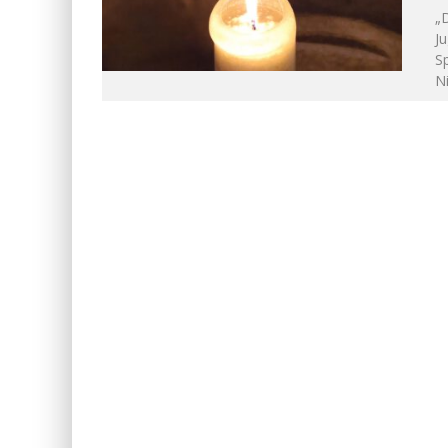
„D
Ju
Sp
Ni